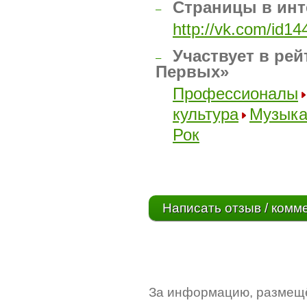
Страницы в инт
–
http://vk.com/id1
Участвует в рей
–
Первых»
Профессионалы
культура
Музык
Рок
Написать отзыв / комм
За информацию, размещё