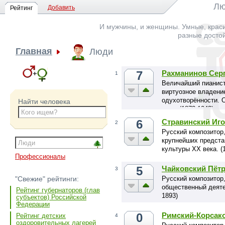
Лю
Добавить
Рейтинг
И мужчины, и женщины. Умные, краси
разные досто
Главная
Люди
7
Рахманинов Сер
1
Величайший пианист
виртуозное владени
одухотворённости. 
Найти человека
века. (1873-1943)
6
Стравинский Иг
2
Русский композитор,
крупнейших предста
культуры XX века. (
Профессионалы
5
Чайковский Пёт
3
Русский композитор,
"Свежие" рейтинги:
общественный деяте
Рейтинг губернаторов (глав
1893)
субъектов) Российской
Федерации
0
Римский-Корсак
Рейтинг детских
4
оздоровительных лагерей