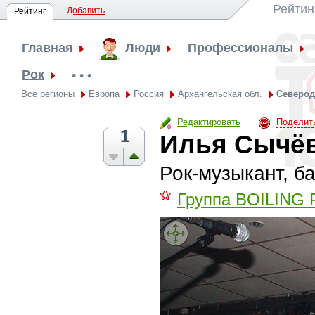
Рейтин
Добавить
Рейтинг
Главная
Люди
Профессионалы
Рок
• • •
Все регионы
Европа
Россия
Архангельская обл.
Северод
Редактировать
Поделит
1
Илья Сычё
Рок-музыкант, б
⚝
Группа BOILING