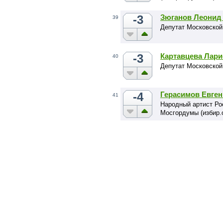
-3
Зюганов Леонид
39
Депутат Московской
-3
Картавцева Лари
40
Депутат Московской
-4
Герасимов Евге
41
Народный артист Ро
Мосгордумы (избир.