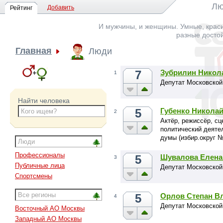
Лю
Добавить
Рейтинг
И мужчины, и женщины. Умные, краси
разные досто
Главная
Люди
7
Зубрилин Никол
1
Депутат Московской
Найти человека
5
Губенко Никола
2
Актёр, режиссёр, сц
политический деяте
думы (избир.округ 
Профессионалы
5
Шувалова Елена
3
Публичные лица
Депутат Московской
Спортсмены
5
Орлов Степан В
4
Депутат Московской
Восточный АО Москвы
Западный АО Москвы