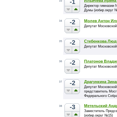
-1
Ильичёва Ирина
33
Директор гимназии 
Думы (избир.округ 
-2
Молев Антон Ил
34
Депутат Московской
-2
Стебенкова Люд
35
Депутат Московской
-2
Платонов Влади
36
Депутат Московской
-2
Драгункина Зин
37
Депутат Московской
представитель Мосг
Федерального Собр
-3
Метельский Анд
38
Заместитель Предсе
(избир.округ №15)