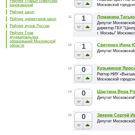
Рейтинг старых советских
Московской городск
кинокомедий
Рейтинг школ
1
Ломакина Татьян
11
Рейтинг директоров школ
Депутат Московской
Рейтинг вузов России
директор ГБУ "Цент
Рейтинг Глав
г. Москвы" Москомс
муниципальных
образований Московской
1
Святенко Инна 
12
области
Депутат Московской
0
Кузьминов Ярос
13
Ректор НИУ «Высшая
Московской городск
0
Шастина Вера Р
14
Депутат Московской
0
Зверев Сергей И
15
Депутат Московской