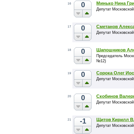
0
Минько Нина Гр
16
Депутат Московской
0
Сметанов Алекс
17
Депутат Московской
0
Шапошников Але
18
Председатель Моско
№12)
0
Сорока Олег Ио
19
Депутат Московской
0
Скобинов Валер
20
Депутат Московской
-1
Щитов Кирилл 
21
Депутат Московской