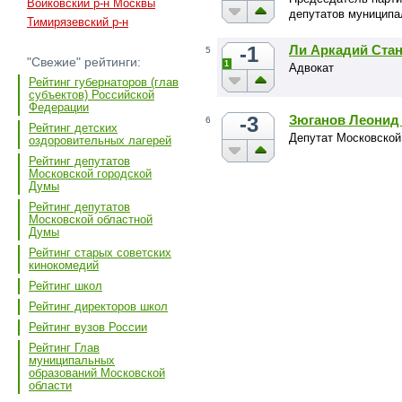
Войковский р-н Москвы
депутатов муниципа
Тимирязевский р-н
-1
Ли Аркадий Ста
5
"Свежие" рейтинги:
1
Адвокат
Рейтинг губернаторов (глав
субъектов) Российской
Федерации
-3
Зюганов Леонид
6
Рейтинг детских
Депутат Московской
оздоровительных лагерей
Рейтинг депутатов
Московской городской
Думы
Рейтинг депутатов
Московской областной
Думы
Рейтинг старых советских
кинокомедий
Рейтинг школ
Рейтинг директоров школ
Рейтинг вузов России
Рейтинг Глав
муниципальных
образований Московской
области