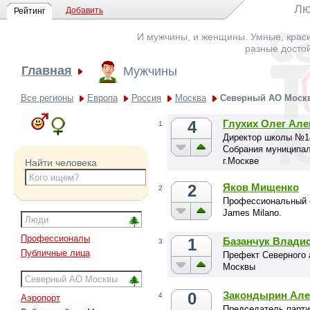
Лю
Добавить
Рейтинг
И мужчины, и женщины. Умные, краси
разные досто
Главная
Мужчины
Все регионы
Европа
Россия
Москва
Северный АО Моск
4
Глухих Олег Ал
1
Директор школы №14
Собрания муниципал
г.Москве
Найти человека
2
Яков Мищенко
2
Профессиональный ф
James Milano.
Профессионалы
1
Базанчук Влади
3
Публичные лица
Префект Северного 
Москвы
0
Закондырин Але
4
Аэропорт
Председатель парти