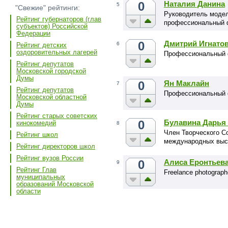
0
Наталия Данина
5
"Свежие" рейтинги:
Руководитель модел
Рейтинг губернаторов (глав
профессиональный 
субъектов) Российской
Федерации
0
Дмитрий Игнато
6
Рейтинг детских
оздоровительных лагерей
Профессиональный 
Рейтинг депутатов
Московской городской
Думы
0
Ян Маклайн
7
Рейтинг депутатов
Профессиональный
Московской областной
Думы
Рейтинг старых советских
0
Булавина Дарья
кинокомедий
8
Член Творческого С
Рейтинг школ
международных выст
Рейтинг директоров школ
Рейтинг вузов России
0
Алиса Еронтьев
9
Рейтинг Глав
Freelance photographer
муниципальных
образований Московской
области