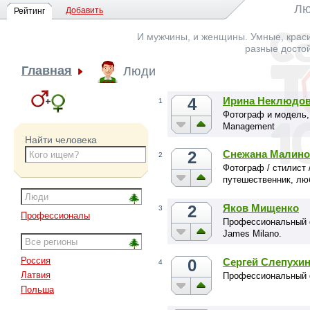
Лю
Добавить
Рейтинг
И мужчины, и женщины. Умные, краси
разные досто
Главная
Люди
4
Ирина Неклюдо
1
Фотограф и модель,
Management
Найти человека
2
Снежана Малино
2
Фотограф / стилист 
путешественник, лю
2
Яков Мищенко
3
Профессионалы
Профессиональный ф
James Milano.
Россия
0
Сергей Слепухи
4
Латвия
Профессиональный
Польша