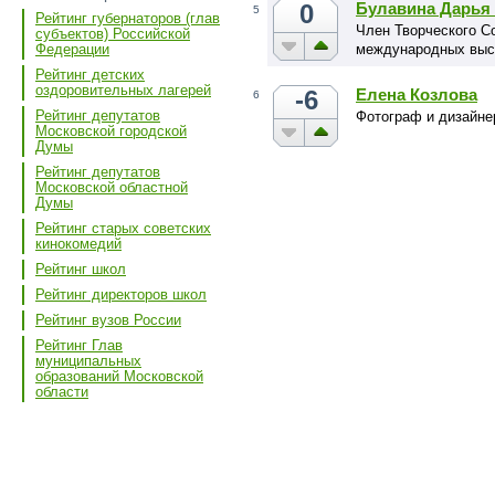
0
Булавина Дарья
5
Рейтинг губернаторов (глав
Член Творческого С
субъектов) Российской
международных выст
Федерации
Рейтинг детских
оздоровительных лагерей
-6
Елена Козлова
6
Рейтинг депутатов
Фотограф и дизайне
Московской городской
Думы
Рейтинг депутатов
Московской областной
Думы
Рейтинг старых советских
кинокомедий
Рейтинг школ
Рейтинг директоров школ
Рейтинг вузов России
Рейтинг Глав
муниципальных
образований Московской
области