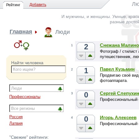
Лю
Добавить
Рейтинг
И мужчины, и женщины. Умные, краси
разные досто
Главная
Люди
2
Снежана Малино
1
Фотограф / стилист 
путешественник, лю
Найти человека
1
Павел Кузьмин
2
Продвигаю своё вид
фотоаппарата.
0
Сергей Слепухи
3
Профессионалы
Профессиональный
Россия
0
Игорь Алексеев
4
Латвия
Профессиональный
"Свежие" рейтинги: