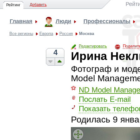
Рейт
Добавить
Рейтинг
Главная
Люди
Профессионалы
Все регионы
Европа
Россия
Москва
Редактировать
Поделит
4
Ирина Нек
Фотограф и моде
Model Manageme
⚝
ND Model Manag
Послать E-mail
Показать телефо
Родилась
9 янва