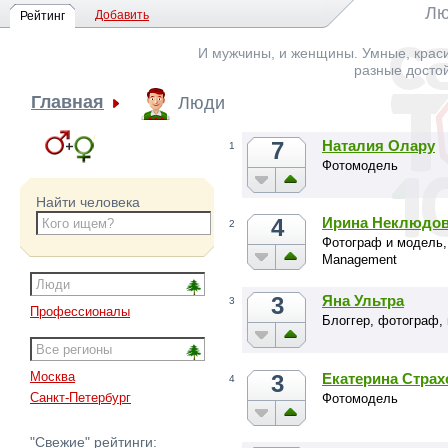
Лю
Добавить
Рейтинг
И мужчины, и женщины. Умные, краси
разные досто
Главная
Люди
7
Наталия Олару
1
Фотомодель
Найти человека
4
Ирина Неклюдо
2
Фотограф и модель,
Management
3
Яна Ультра
3
Профессионалы
Блоггер, фотограф,
Москва
3
Екатерина Страх
4
Санкт-Петербург
Фотомодель
"Свежие" рейтинги: