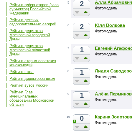
2
Алла Абрамови
5
Рейтинг губернаторов (глав
Фотомодель
субъектов) Российской
Федерации
Рейтинг детских
оздоровительных лагерей
2
Юля Волкова
6
Рейтинг депутатов
Фотомодель
Московской городской
Думы
Рейтинг депутатов
1
Евгений Агафон
7
Московской областной
Фотомодель
Думы
Рейтинг старых советских
кинокомедий
1
Лидия Саводеро
8
Рейтинг школ
Фотомодель
Рейтинг директоров школ
Рейтинг вузов России
Рейтинг Глав
1
Алёна Перминов
9
муниципальных
Фотомодель
образований Московской
области
0
Карина Золотова
10
1
Фотомодель