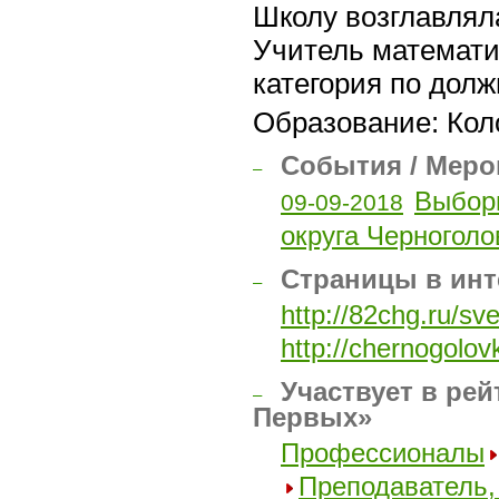
Школу возглавляла
Учитель математ
категория по долж
Образование: Коло
События / Меро
–
Выборы
09-09-2018
округа Черноголо
Страницы в инт
–
http://82chg.ru/s
http://chernogolo
Участвует в рей
–
Первых»
Профессионалы
Преподаватель,