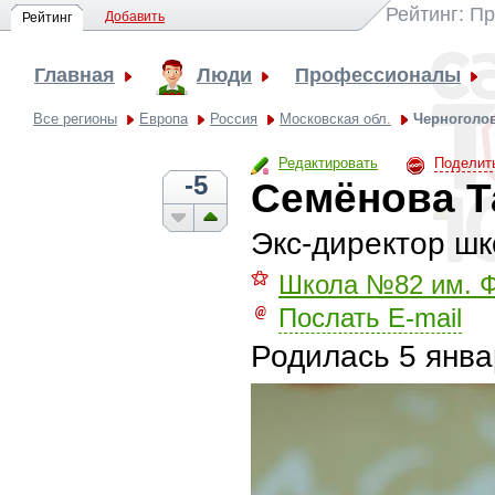
Рейтинг: П
Добавить
Рейтинг
Главная
Люди
Профессионалы
Все регионы
Европа
Россия
Московская обл.
Черноголо
Редактировать
Поделит
-5
Семёнова Т
Экс-директор ш
⚝
Школа №82 им. Ф
Послать E-mail
Родилась
5 янва