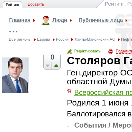
Рейтинг: 
Добавить
Рейтинг
Главная
Люди
Публичные лица
• • •
Все регионы
Европа
Россия
Ханты-Мансийский АО
Нефт
Редактировать
Поделит
0
Столяров Г
Ген.директор ОО
областной Думы
⚝
Всероссийская п
Родился
1 июня 
Баллотировался в
События / Меро
–