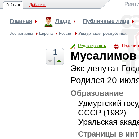
Рейти
Добавить
Рейтинг
Главная
Люди
Публичные лица
Все регионы
Европа
Россия
Удмуртская республика
Редактировать
Поделит
1
Мусалимов 
Экс-депутат Гос
Родился
20 июля
Образование
Удмуртский гос
СССР (1982)
Уральская акад
Страницы в инт
–