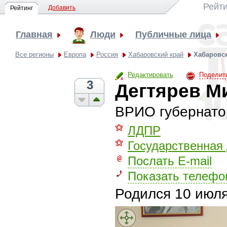
Рейти
Добавить
Рейтинг
Главная
Люди
Публичные лица
Все регионы
Европа
Россия
Хабаровский край
Хабаровс
Редактировать
Поделит
3
Дегтярев М
ВРИО губернатор
⚝
ЛДПР
⚝
Государственная
Послать E-mail
Показать телефо
Родился
10 июля