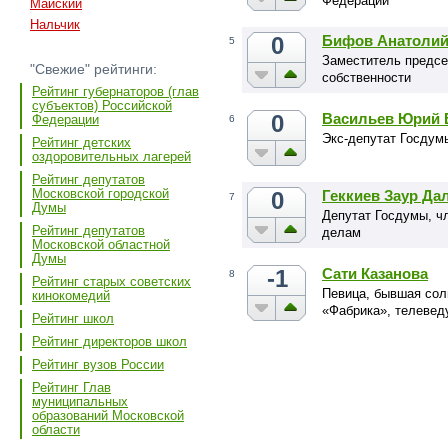
Федерации
Майский
Нальчик
0
Бифов Анатоли
5
Заместитель предсе
"Свежие" рейтинги:
собственности
Рейтинг губернаторов (глав
субъектов) Российской
0
Васильев Юрий 
Федерации
6
Экс-депутат Госдум
Рейтинг детских
оздоровительных лагерей
Рейтинг депутатов
Московской городской
0
Геккиев Заур Да
7
Думы
Депутат Госдумы, ч
Рейтинг депутатов
делам
Московской областной
Думы
-1
Сати Казанова
8
Рейтинг старых советских
Певица, бывшая сол
кинокомедий
«Фабрика», телеве
Рейтинг школ
Рейтинг директоров школ
Рейтинг вузов России
Рейтинг Глав
муниципальных
образований Московской
области