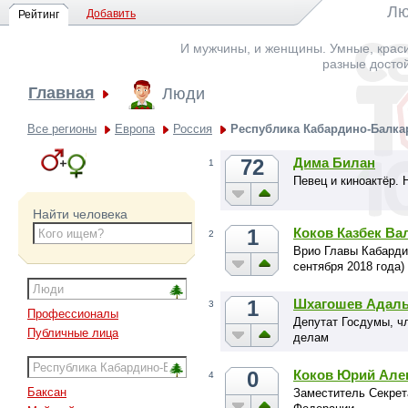
Лю
Добавить
Рейтинг
И мужчины, и женщины. Умные, краси
разные досто
Главная
Люди
Все регионы
Европа
Россия
Республика Кабардино-Балка
72
Дима Билан
1
Певец и киноактёр. 
Найти человека
1
Коков Казбек Ва
2
Врио Главы Кабарди
сентября 2018 года)
1
Шхагошев Адал
3
Профессионалы
Депутат Госдумы, ч
Публичные лица
делам
0
Коков Юрий Але
4
Баксан
Заместитель Секрет