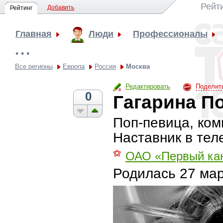
Рейт
Добавить
Рейтинг
Главная
Люди
Профессионалы
• • •
Все регионы
Европа
Россия
Москва
Редактировать
Поделит
0
Гагарина П
Поп-певица, ком
Наставник в тел
⚝
ОАО «Первый ка
Родилась
27 мар