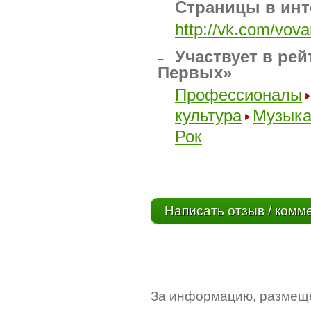
Страницы в инт
–
http://vk.com/vov
Участвует в рей
–
Первых»
Профессионалы
культура
Музык
Рок
Написать отзыв / комм
За информацию, размещё