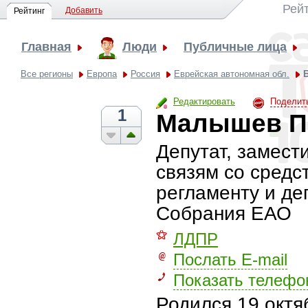
Рей
Добавить
Рейтинг
Главная
Люди
Публичные лица
Все регионы
Европа
Россия
Еврейская автономная обл.
Редактировать
Поделит
1
Малышев П
Депутат, замест
связям со сред
регламенту и де
Собрания ЕАО
⚝
ЛДПР
Послать E-mail
Показать телефо
Родился
19 октя