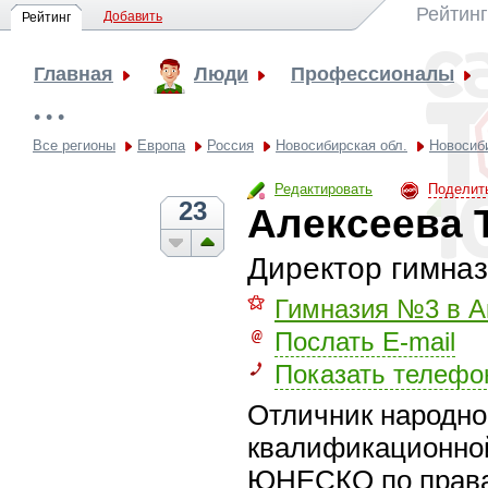
Рейтинг
Добавить
Рейтинг
Главная
Люди
Профессионалы
• • •
Все регионы
Европа
Россия
Новосибирская обл.
Новосиб
Редактировать
Поделит
23
Алексеева 
Директор гимна
⚝
Гимназия №3 в А
Послать E-mail
Показать телефо
Отличник народно
квалификационной
ЮНЕСКО по права