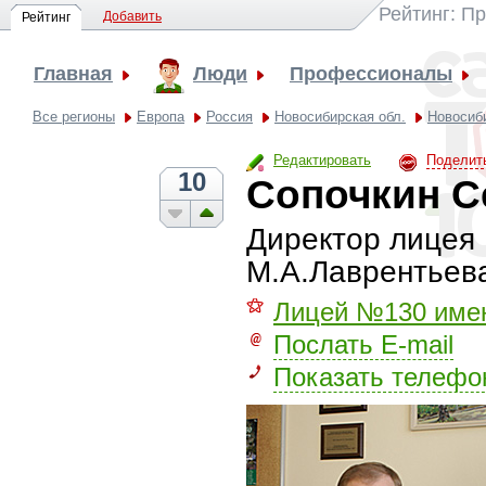
Рейтинг: П
Добавить
Рейтинг
Главная
Люди
Профессионалы
Все регионы
Европа
Россия
Новосибирская обл.
Новосиб
Редактировать
Поделит
10
Сопочкин С
Директор лицея
М.А.Лаврентьев
⚝
Лицей №130 имен
Послать E-mail
Показать телефо