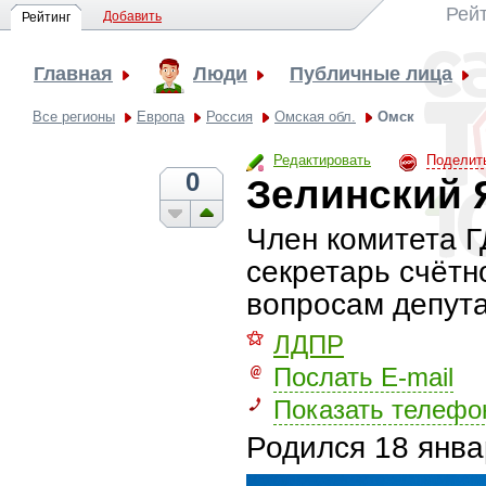
Рей
Добавить
Рейтинг
Главная
Люди
Публичные лица
Все регионы
Европа
Россия
Омская обл.
Омск
Редактировать
Поделит
0
Зелинский 
Член комитета 
секретарь счётн
вопросам депута
⚝
ЛДПР
Послать E-mail
Показать телефо
Родился
18 янва