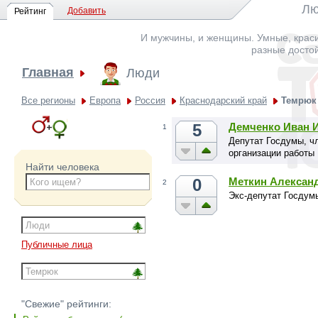
Лю
Добавить
Рейтинг
И мужчины, и женщины. Умные, краси
разные досто
Главная
Люди
Все регионы
Европа
Россия
Краснодарский край
Темрюк
5
Демченко Иван 
1
Депутат Госдумы, ч
организации работы
Найти человека
0
Меткин Алексан
2
Экс-депутат Госдум
Публичные лица
"Свежие" рейтинги: