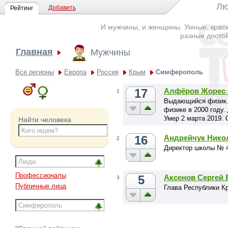
Лю
Добавить
Рейтинг
И мужчины, и женщины. Умные, краси
разные досто
Главная
Мужчины
Все регионы
Европа
Россия
Крым
Симферополь
17
Алфёров Жорес 
1
Выдающийся физик.
физике в 2000 году
Умер 2 марта 2019. 
Найти человека
16
Андрейчук Нико
2
Директор школы № 
Профессионалы
5
Аксенов Сергей
3
Публичные лица
Глава Республики К