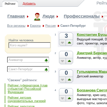
Рейт
Добавить
Рейтинг
Главная
Люди
Профессионалы
Все регионы
Европа
Россия
Санкт-Петербург
3
Константин Бус
1
Ведущий поющий, DJ,
Найти человека
свет, проектор, экра
0
Дмитрий Берези
2
Аниматор, актёр, х
0
Гульнарина Мар
3
Детский аниматор
"Свежие" рейтинги:
Рейтинг губернаторов (глав
субъектов) Российской
0
Богданова Свет
4
Федерации
Аниматор, крио шоу
Рейтинг детских
выездные мастер-кл
оздоровительных лагерей
фото, торты, шокол
Рейтинг депутатов