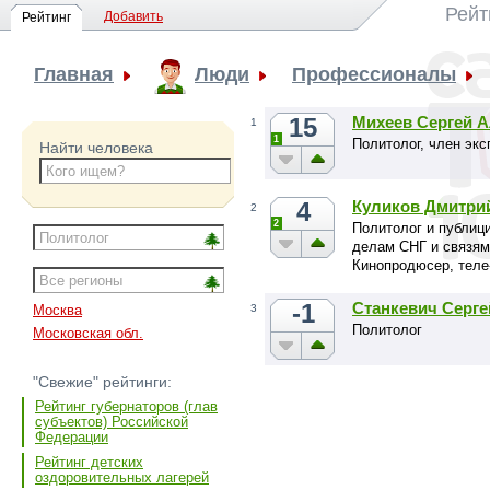
Рейт
Добавить
Рейтинг
Главная
Люди
Профессионалы
15
Михеев Сергей 
1
1
Политолог, член эк
Найти человека
4
Куликов Дмитри
2
2
Политолог и публиц
делам СНГ и связям
Кинопродюсер, теле
-1
Станкевич Серг
3
Москва
Политолог
Московская обл.
"Свежие" рейтинги:
Рейтинг губернаторов (глав
субъектов) Российской
Федерации
Рейтинг детских
оздоровительных лагерей