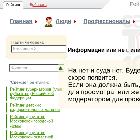
Рей
Добавить
Рейтинг
Главная
Люди
Профессионалы
Найти человека
Информации или нет, или
На нет и суда нет. Бу
скоро появится.
"Свежие" рейтинги:
Если она должна быть,
Рейтинг губернаторов (глав
для просмотра, или же
субъектов) Российской
модератором для пров
Федерации
Рейтинг детских
оздоровительных лагерей
Рейтинг депутатов
Московской городской
Думы
Рейтинг депутатов
Московской областной