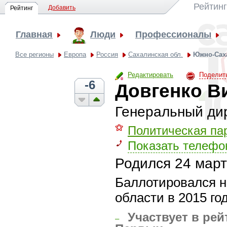
Рейтин
Добавить
Рейтинг
Главная
Люди
Профессионалы
Все регионы
Европа
Россия
Сахалинская обл.
Южно-Сах
Редактировать
Поделит
-6
Довгенко В
Генеральный ди
⚝
Политическая па
Показать телефо
Родился
24 март
Баллотировался н
области в 2015 го
Участвует в рей
–