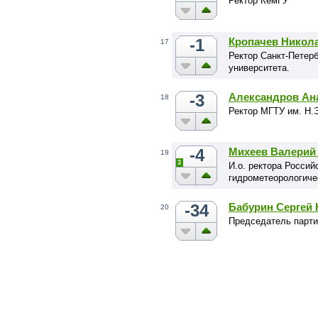
Ректор КемГУ
-1
Кропачев Никол
17
Ректор Санкт-Петерб
университета.
-3
Александров Ан
18
Ректор МГТУ им. Н.
-4
Михеев Валерий
19
3
И.о. ректора Россий
гидрометеорологиче
-34
Бабурин Сергей
20
Председатель парти