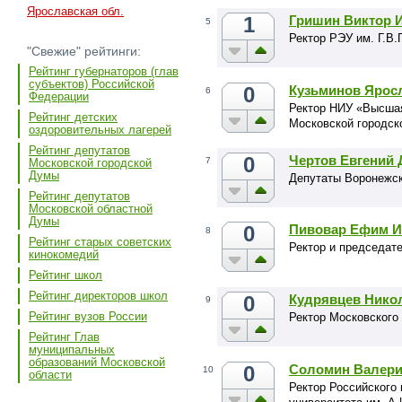
Ярославская обл.
1
Гришин Виктор 
5
Ректор РЭУ им. Г.В.
"Свежие" рейтинги:
Рейтинг губернаторов (глав
субъектов) Российской
0
Кузьминов Ярос
6
Федерации
Ректор НИУ «Высшая
Рейтинг детских
Московской городск
оздоровительных лагерей
Рейтинг депутатов
0
Чертов Евгений
7
Московской городской
Думы
Депутаты Воронежск
Рейтинг депутатов
Московской областной
Думы
0
Пивовар Ефим 
8
Рейтинг старых советских
Ректор и председате
кинокомедий
Рейтинг школ
Рейтинг директоров школ
0
Кудрявцев Нико
9
Рейтинг вузов России
Ректор Московского 
Рейтинг Глав
муниципальных
образований Московской
0
Соломин Валери
10
области
Ректор Российского 