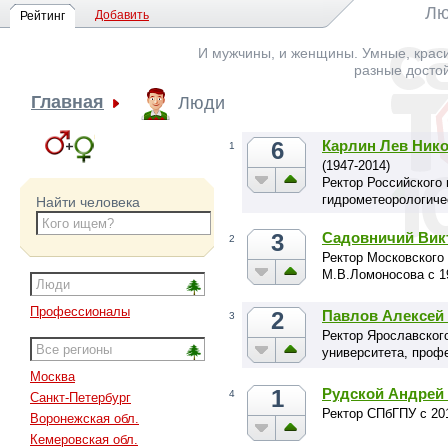
Лю
Добавить
Рейтинг
И мужчины, и женщины. Умные, краси
разные досто
Главная
Люди
6
Карлин Лев Ник
1
(1947-2014)
Ректор Российского 
гидрометеорологичес
Найти человека
3
Садовничий Вик
2
Ректор Московского 
М.В.Ломоносова с 1
Профессионалы
2
Павлов Алексей
3
Ректор Ярославског
университета, проф
Москва
1
Рудской Андрей
4
Санкт-Петербург
Ректор СПбГПУ с 201
Воронежская обл.
Кемеровская обл.