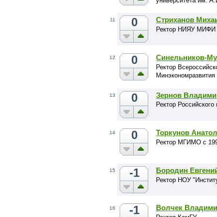
университета им. А.
0
Стриханов Миха
11
Ректор НИЯУ МИФИ
0
Синельников-Му
12
Ректор Всероссийск
Минэкономразвития
0
Зернов Владими
13
Ректор Российского 
0
Торкунов Анато
14
Ректор МГИМО с 199
-1
Бородин Евгени
15
Ректор НОУ "Инстит
-1
Волчек Владими
16