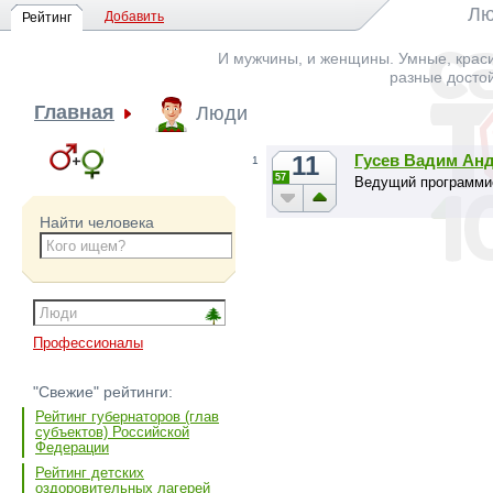
Лю
Добавить
Рейтинг
И мужчины, и женщины. Умные, краси
разные досто
Главная
Люди
11
Гусев Вадим Ан
1
57
Ведущий программи
Найти человека
Профессионалы
"Свежие" рейтинги:
Рейтинг губернаторов (глав
субъектов) Российской
Федерации
Рейтинг детских
оздоровительных лагерей