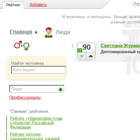
Лю
Добавить
Рейтинг
И мужчины, и женщины. Умные, краси
разные досто
Главная
Люди
90
Светлана Журав
1
12
Дипломированный к
Найти человека
Профессионалы
"Свежие" рейтинги:
Рейтинг губернаторов (глав
субъектов) Российской
Федерации
Рейтинг детских
оздоровительных лагерей