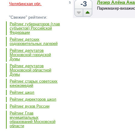
-3
Лезер Алёна Ан
5
Челябинская обл.
Парикмахер-визажис
"Свежие" рейтинги:
Рейтинг губернаторов (глав
субъектов) Российской
Федерации
Рейтинг детских
оздоровительных лагерей
Рейтинг депутатов
Московской городской
Думы
Рейтинг депутатов
Московской областной
Думы
Рейтинг старых советских
кинокомедий
Рейтинг школ
Рейтинг директоров школ
Рейтинг вузов России
Рейтинг Глав
муниципальных
образований Московской
области