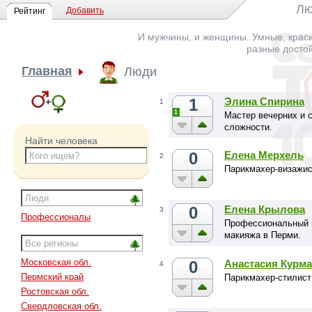
Лю
Добавить
Рейтинг
И мужчины, и женщины. Умные, краси
разные досто
Главная
Люди
1
Элина Спирина
1
1
Мастер вечерних и 
сложности.
Найти человека
0
Елена Мерхель
2
Парикмахер-визажис
0
Елена Крылова
3
Профессионалы
Профессиональный в
макияжа в Перми.
Московская обл.
0
Анастасия Курм
4
Пермский край
Парикмахер-cтилист
Ростовская обл.
Свердловская обл.