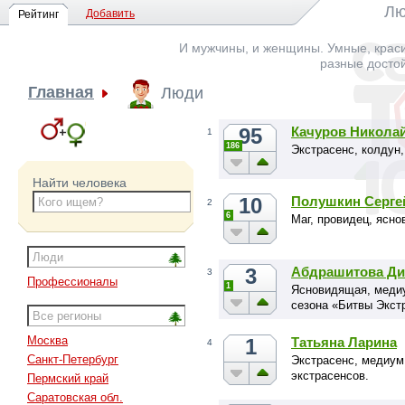
Лю
Добавить
Рейтинг
И мужчины, и женщины. Умные, краси
разные досто
Главная
Люди
95
Качуров Никола
1
186
Экстрасенс, колдун
Найти человека
10
Полушкин Серге
2
6
Маг, провидец, ясн
3
Абдрашитова Ди
3
Профессионалы
1
Ясновидящая, медиу
сезона «Битвы Экст
Москва
1
Татьяна Ларина
4
Санкт-Петербург
Экстрасенс, медиум
экстрасенсов.
Пермский край
Саратовская обл.