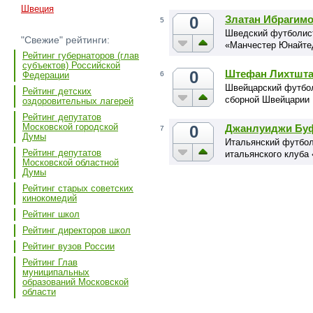
Швеция
0
Златан Ибрагим
5
Шведский футболист
"Свежие" рейтинги:
«Манчестер Юнайтед
Рейтинг губернаторов (глав
субъектов) Российской
0
Штефан Лихтшта
6
Федерации
Швейцарский футбол
Рейтинг детских
сборной Швейцарии
оздоровительных лагерей
Рейтинг депутатов
Московской городской
0
Джанлуиджи Бу
7
Думы
Итальянский футболи
Рейтинг депутатов
итальянского клуба
Московской областной
Думы
Рейтинг старых советских
кинокомедий
Рейтинг школ
Рейтинг директоров школ
Рейтинг вузов России
Рейтинг Глав
муниципальных
образований Московской
области