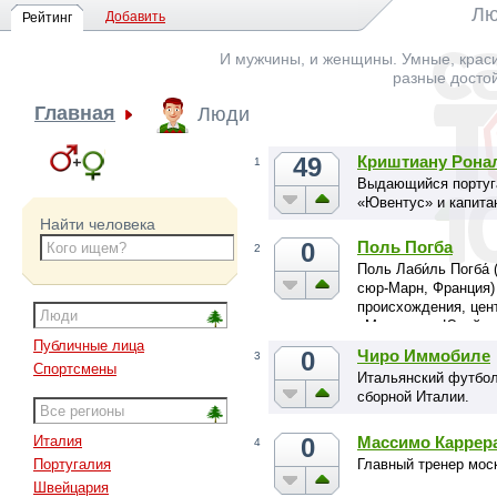
Лю
Добавить
Рейтинг
И мужчины, и женщины. Умные, краси
разные досто
Главная
Люди
49
Криштиану Рона
1
Выдающийся португ
«Ювентус» и капита
Найти человека
0
Поль Погба
2
Поль Лаби́ль Погба́ 
сюр-Марн, Франция)
происхождения, цен
«Манчестер Юнайтед
Публичные лица
0
Чиро Иммобиле
3
Спортсмены
Итальянский футбол
сборной Италии.
0
Массимо Каррер
Италия
4
Главный тренер мос
Португалия
Швейцария