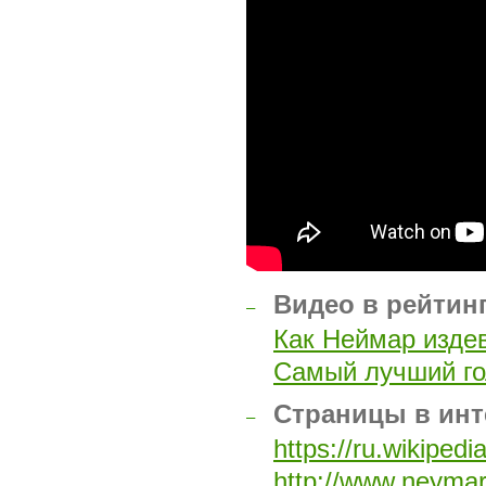
Видео в рейтин
–
Как Неймар изде
Самый лучший г
Страницы в инт
–
https://ru.wikip
http://www.neymaro