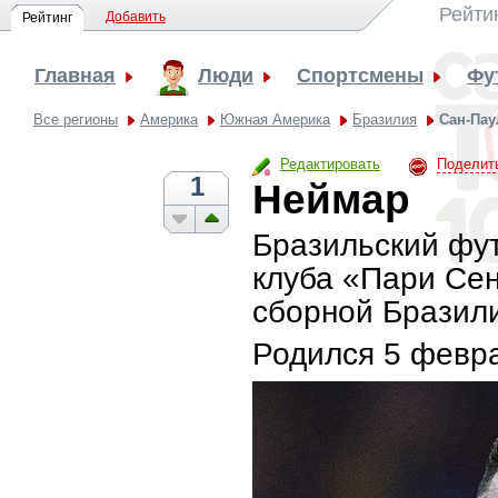
Рейти
Добавить
Рейтинг
Главная
Люди
Спортсмены
Фу
Все регионы
Америка
Южная Америка
Бразилия
Сан-Пау
Редактировать
Поделит
1
Неймар
Бразильский фу
клуба «Пари Се
сборной Бразил
Родился
5 февра