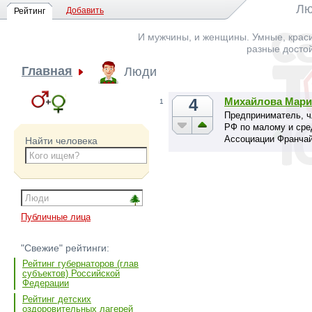
Лю
Добавить
Рейтинг
И мужчины, и женщины. Умные, краси
разные досто
Главная
Люди
4
Михайлова Мари
1
Предприниматель, ч
РФ по малому и сре
Ассоциации Франчай
Найти человека
основатель и предс
Деловое Общество»,
Публичные лица
"Свежие" рейтинги:
Рейтинг губернаторов (глав
субъектов) Российской
Федерации
Рейтинг детских
оздоровительных лагерей