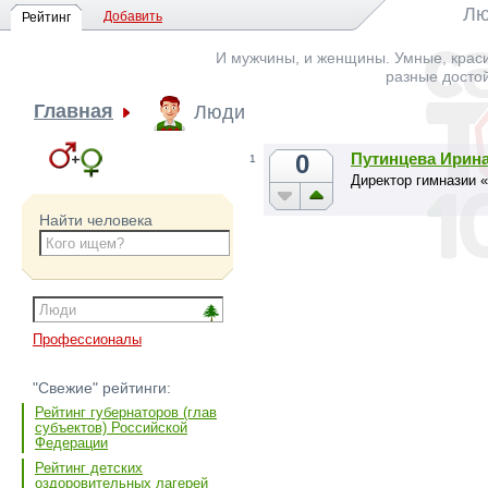
Лю
Добавить
Рейтинг
И мужчины, и женщины. Умные, краси
разные досто
Главная
Люди
0
Путинцева Ирин
1
Директор гимназии 
Найти человека
Профессионалы
"Свежие" рейтинги:
Рейтинг губернаторов (глав
субъектов) Российской
Федерации
Рейтинг детских
оздоровительных лагерей