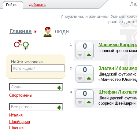
Лю
Добавить
Рейтинг
И мужчины, и женщины. Умные, краси
разные досто
Главная
Люди
0
Массимо Каррер
1
Главный тренер мос
Найти человека
0
Златан Ибрагим
2
Шведский футболист
«Манчестер Юнайтед
0
Штефан Лихтшта
3
Спортсмены
Швейцарский футбол
сборной Швейцарии
Италия
Швейцария
Швеция