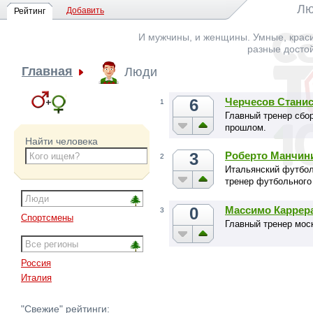
Лю
Добавить
Рейтинг
И мужчины, и женщины. Умные, краси
разные досто
Главная
Люди
6
Черчесов Стани
1
Главный тренер сбор
прошлом.
Найти человека
3
Роберто Манчин
2
Итальянский футбол
тренер футбольного
0
Массимо Каррер
3
Спортсмены
Главный тренер мос
Россия
Италия
"Свежие" рейтинги: